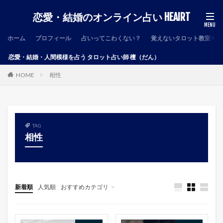
恋愛・結婚のオンライン占い HEAIRT
ホーム
プロフィール
占いってこわくない？
覚えないタロット教室
結婚・人間模様を占う タロット占い師 檀（だん）
HOME
相性
TAG
相性
新着順
人気順
おすすめカテゴリ
結婚
恋愛
占い
雑記