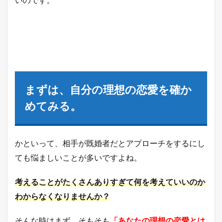
探し
まし
ょ
う。
7
答え
次第
で今
後の
まずは、自分の理想の恋愛を確か
行動
が見
めてみる。
えて
く
る。
かといって、相手が既婚者だとアプローチをするにし
8
まと
ても悩ましいことが多いですよね。
め。
考えることがたくさんありすぎて何を考えていいのか
わからなくなりませんか？
そんな時はまず、そもそも
「あなたの理想の恋愛とは