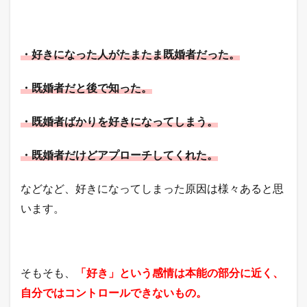
まず
は、
自分
の理
・好きになった人がたまたま既婚者だった。
想の
恋愛
を確
・既婚者だと後で知った。
かめ
てみ
・既婚者ばかりを好きになってしまう。
る。
3
・既婚者だけどアプローチしてくれた。
相手
の環
境や
などなど、好きになってしまった原因は様々あると思
状況
を確
います。
かめ
る。
4
イエ
そもそも、
「好き」という感情は本能の部分に近く、
ス・
自分ではコントロールできないもの。
ノー
で考