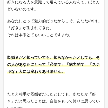
好きになる人を意識して選んでいる人なんて、ほとん
えて
み
どいないのです。
る。
5
あなたにとって魅力的だったからこそ、あなたの中に
相手
「好き」が生まれてきた。
の幸
せと
それは本来とてもいいことですよね。
自分
の幸
せを
想像
して
既婚者だと知っていても、知らなかったとしても、そ
み
る。
の人があなたにとって「必要で」「魅力的
で」「ステ
キな」人には変わりありません。
6
「好
き」
の感
情を
否定
たとえ相手が既婚者だったとしても、あなたが「好
しな
き」だと思ったことは、自信をもって
誇りに思ってい
い答
えを
いのです。