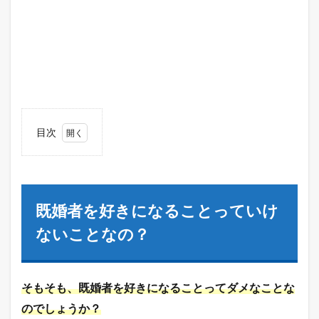
目次
1
既婚
者を
好き
にな
既婚者を好きになることっていけ
るこ
とっ
ないことなの？
てい
けな
いこ
とな
そもそも、既婚者を好きになることってダメなことな
の？
のでしょうか？
2