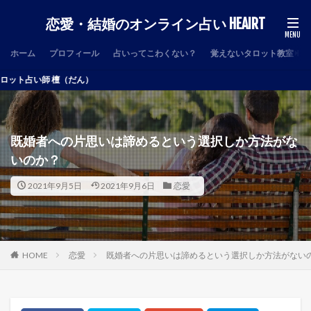
恋愛・結婚のオンライン占い HEAIRT
ホーム
プロフィール
占いってこわくない？
覚えないタロット教室
檀（だん）
既婚者への片思いは諦めるという選択しか方法がな
いのか？
2021年9月5日
2021年9月6日
恋愛
HOME
恋愛
既婚者への片思いは諦めるという選択しか方法がない