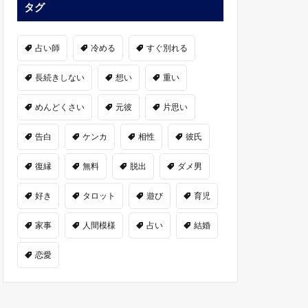
タグ
占い師
冷める
すぐ別れる
長続きしない
想い
重い
めんどくさい
元彼
片思い
告白
ケンカ
相性
彼氏
復縁
無料
脱出
ダメ男
好き
タロット
遊び
育児
家事
人間模様
占い
結婚
恋愛