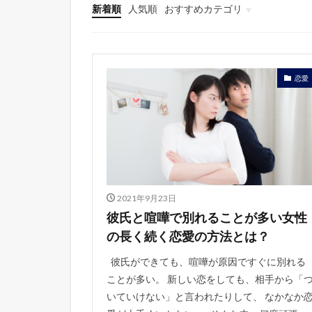
新着順
人気順
おすすめカテゴリ
結婚
恋愛
占い
雑記
恋愛
2021年9月23日
彼氏と喧嘩で別れることが多い女性
の長く続く恋愛の方法とは？
彼氏ができても、喧嘩が原因ですぐに別れる
ことが多い。 新しい恋をしても、相手から「
いていけない」と言われたりして、 なかなか